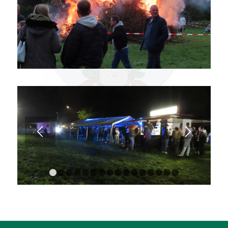
1
2
3
4
5
6
7
8
9
10
11
12
13
14
15